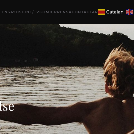
Catalan
 ENSAYOS
CINE/TV
COMIC
PRENSA
CONTACTAR
lse