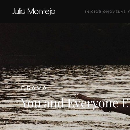
INICIO
BIO
NOVELAS Y
Ir al contenido principal
DRAMA
You and Everyone E