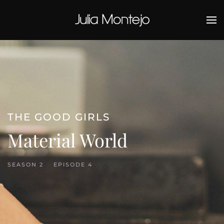
Ir al contenido principal
THE GOOD GIRLS
Material World
SEASON 2
EPISODE 4