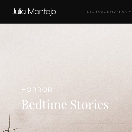
INICIO
BIO
NOVELAS Y
Ir al contenido principal
HORROR
Bedtime Stories